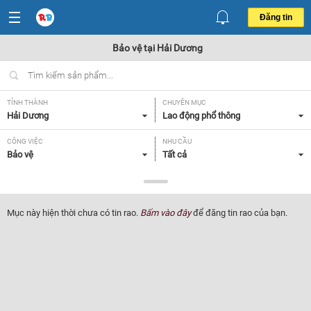
Đăng tin
Bảo vệ tại Hải Dương
TỈNH THÀNH
CHUYÊN MỤC
Hải Dương
Lao động phổ thông
CÔNG VIỆC
NHU CẦU
Bảo vệ
Tất cả
LOẠI HÌNH
Tất cả
Mục này hiện thời chưa có tin rao.
Bấm vào đây
để đăng tin rao của bạn.
Lọc