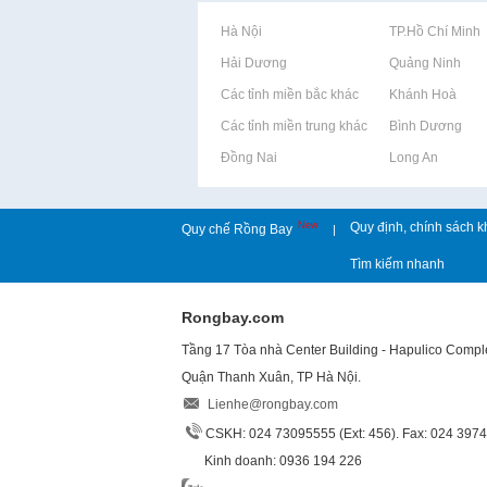
Rao vặt tại Hà Nội
Rao vặt tại TP.Hồ Chí Minh
Rao vặt tại Hải Dương
Rao vặt tại Quảng Ninh
Rao vặt tại Các tỉnh miền bắc khác
Rao vặt tại Khánh Hoà
Rao vặt tại Các tỉnh miền trung khác
Rao vặt tại Bình Dương
Rao vặt tại Đồng Nai
Rao vặt tại Long An
New
Quy định, chính sách k
Quy chế Rồng Bay
|
Tìm kiếm nhanh
Rongbay.com
Tầng 17 Tòa nhà Center Building - Hapulico Comp
Quận Thanh Xuân, TP Hà Nội.
Lienhe@rongbay.com
CSKH: 024 73095555 (Ext: 456). Fax: 024 397
Kinh doanh: 0936 194 226