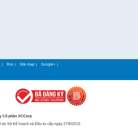
e
Rss
Site map
Google+
|
|
|
|
y Cổ phần VCCorp
9 do Sở Kế hoạch và Đầu tư cấp ngày 27/8/2015