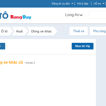
Đăng tin ưu tiên
Hỏi & đáp
Hỗ trợ
Long An
Ô tô
Audi
Dòng xe khác
Thuê xe
Phụ tùng
ũ
Mua tin Vip
g xe khác cũ
- trang 1