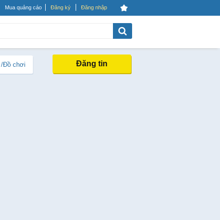
Mua quảng cáo
Đăng ký
Đăng nhập
Đăng tin
 /Đồ chơi