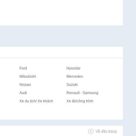
Ford
Hyundai
Mitsubishi
Mercedes
Nissan
Suzuki
Audi
Renault - Samsung
Xe du lịch/ Xe khách
Xe tải/công trình
Về đầu trang