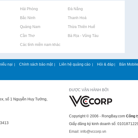
Rao vặt tại Hải Phòng
Rao vặt tại Đà Nẵng
Rao vặt tại Bắc Ninh
Rao vặt tại Thanh Hoá
Rao vặt tại Quảng Nam
Rao vặt tại Thừa Thiên Huế
Rao vặt tại Cần Thơ
Rao vặt tại Bà Rịa - Vũng Tàu
Rao vặt tại Các tỉnh miền nam khác
hiếu nại
Chính sách bảo mật
Liên hệ quảng cáo
Hỏi & đáp
Bản Mobil
|
|
|
|
ĐƯỢC VẬN HÀNH BỞI
lex, số 1 Nguyễn Huy Tưởng,
Copyright © 2006 - RongBay.com
Công t
43413
Giấy đăng ký kinh doanh số: 010187122
Email: info@vccorp.vn