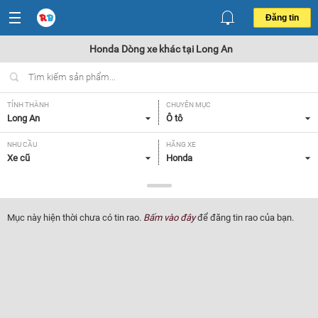
Đăng tin
Honda Dòng xe khác tại Long An
TỈNH THÀNH
CHUYÊN MỤC
Long An
Ô tô
NHU CẦU
HÃNG XE
Xe cũ
Honda
DÒNG XE
NĂM SẢN XUẤT
Dòng xe khác
Tất cả
Mục này hiện thời chưa có tin rao.
Bấm vào đây
để đăng tin rao của bạn.
GIÁ XE
XUẤT XỨ
Tất cả
Tất cả
HỘP SỐ
Tất cả