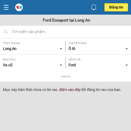
Đăng tin
Ford Ecosport tại Long An
TỈNH THÀNH
CHUYÊN MỤC
Long An
Ô tô
NHU CẦU
HÃNG XE
Xe cũ
Ford
DÒNG XE
NĂM SẢN XUẤT
Ecosport
Tất cả
Mục này hiện thời chưa có tin rao.
Bấm vào đây
để đăng tin rao của bạn.
GIÁ XE
XUẤT XỨ
Tất cả
Tất cả
HỘP SỐ
Tất cả