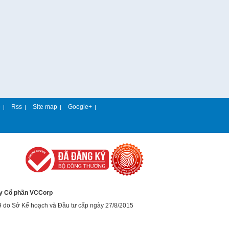
e
Rss
Site map
Google+
|
|
|
|
y Cổ phần VCCorp
9 do Sở Kế hoạch và Đầu tư cấp ngày 27/8/2015