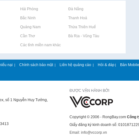
Rao vặt tại Hải Phòng
Rao vặt tại Đà Nẵng
Rao vặt tại Bắc Ninh
Rao vặt tại Thanh Hoá
Rao vặt tại Quảng Nam
Rao vặt tại Thừa Thiên Huế
Rao vặt tại Cần Thơ
Rao vặt tại Bà Rịa - Vũng Tàu
Rao vặt tại Các tỉnh miền nam khác
hiếu nại
Chính sách bảo mật
Liên hệ quảng cáo
Hỏi & đáp
Bản Mobil
|
|
|
|
ĐƯỢC VẬN HÀNH BỞI
lex, số 1 Nguyễn Huy Tưởng,
Copyright © 2006 - RongBay.com
Công t
43413
Giấy đăng ký kinh doanh số: 010187122
Email: info@vccorp.vn