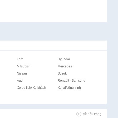
Ford
Hyundai
Mitsubishi
Mercedes
Nissan
Suzuki
Audi
Renault - Samsung
Xe du lịch/ Xe khách
Xe tải/công trình
Về đầu trang