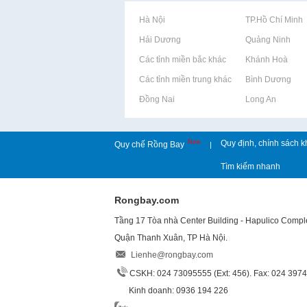
Rao vặt tại Hà Nội
Rao vặt tại TP.Hồ Chí Minh
Rao vặt tại Hải Dương
Rao vặt tại Quảng Ninh
Rao vặt tại Các tỉnh miền bắc khác
Rao vặt tại Khánh Hoà
Rao vặt tại Các tỉnh miền trung khác
Rao vặt tại Bình Dương
Rao vặt tại Đồng Nai
Rao vặt tại Long An
New
Quy định, chính sách k
Quy chế Rồng Bay
|
Tìm kiếm nhanh
Rongbay.com
Tầng 17 Tòa nhà Center Building - Hapulico Comp
Quận Thanh Xuân, TP Hà Nội.
Lienhe@rongbay.com
CSKH: 024 73095555 (Ext: 456). Fax: 024 397
Kinh doanh: 0936 194 226