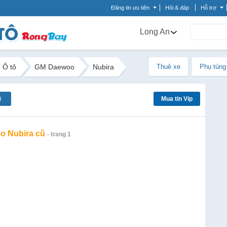
Đăng tin ưu tiên
Hỏi & đáp
Hỗ trợ
Long An
Ô tô
GM Daewoo
Nubira
Thuê xe
Phụ tùng
ũ
Mua tin Vip
 Nubira cũ
- trang 1