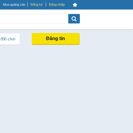
Mua quảng cáo
Đăng ký
Đăng nhập
Đăng tin
 /Đồ chơi