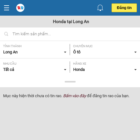
Đăng tin
Honda tại Long An
TỈNH THÀNH
CHUYÊN MỤC
Long An
Ô tô
NHU CẦU
HÃNG XE
Tất cả
Honda
DÒNG XE
NĂM SẢN XUẤT
Tất cả
Tất cả
Mục này hiện thời chưa có tin rao.
Bấm vào đây
để đăng tin rao của bạn.
GIÁ XE
XUẤT XỨ
Tất cả
Tất cả
HỘP SỐ
Tất cả