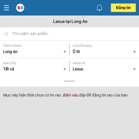
Đăng tin
Lexus tại Long An
TỈNH THÀNH
CHUYÊN MỤC
Long An
Ô tô
NHU CẦU
HÃNG XE
Tất cả
Lexus
DÒNG XE
NĂM SẢN XUẤT
Tất cả
Tất cả
Mục này hiện thời chưa có tin rao.
Bấm vào đây
để đăng tin rao của bạn.
GIÁ XE
XUẤT XỨ
Tất cả
Tất cả
HỘP SỐ
Tất cả