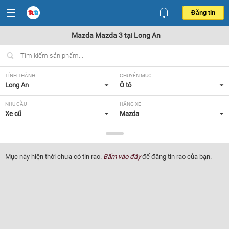
Đăng tin
Mazda Mazda 3 tại Long An
TỈNH THÀNH
CHUYÊN MỤC
Long An
Ô tô
NHU CẦU
HÃNG XE
Xe cũ
Mazda
DÒNG XE
NĂM SẢN XUẤT
Mazda 3
Tất cả
Mục này hiện thời chưa có tin rao.
Bấm vào đây
để đăng tin rao của bạn.
GIÁ XE
XUẤT XỨ
Tất cả
Tất cả
HỘP SỐ
Tất cả