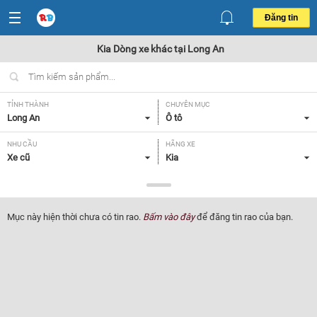
Đăng tin
Kia Dòng xe khác tại Long An
TỈNH THÀNH
CHUYÊN MỤC
Long An
Ô tô
NHU CẦU
HÃNG XE
Xe cũ
Kia
DÒNG XE
NĂM SẢN XUẤT
Dòng xe khác
Tất cả
Mục này hiện thời chưa có tin rao.
Bấm vào đây
để đăng tin rao của bạn.
GIÁ XE
XUẤT XỨ
Tất cả
Tất cả
HỘP SỐ
Tất cả