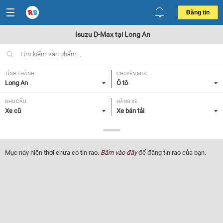
Đăng tin
Isuzu D-Max tại Long An
TỈNH THÀNH
CHUYÊN MỤC
Long An
Ô tô
NHU CẦU
HÃNG XE
Xe cũ
Xe bán tải
DÒNG XE
NĂM SẢN XUẤT
Isuzu D-Max
Tất cả
Mục này hiện thời chưa có tin rao.
Bấm vào đây
để đăng tin rao của bạn.
GIÁ XE
XUẤT XỨ
Tất cả
Tất cả
HỘP SỐ
Tất cả