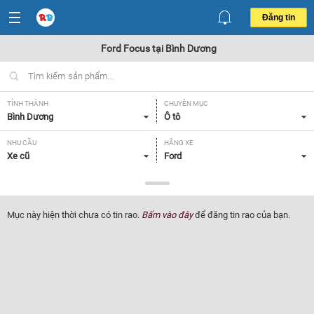
Đăng tin
Ford Focus tại Bình Dương
TỈNH THÀNH
CHUYÊN MỤC
Bình Dương
Ô tô
NHU CẦU
HÃNG XE
Xe cũ
Ford
DÒNG XE
NĂM SẢN XUẤT
Focus
Tất cả
Mục này hiện thời chưa có tin rao.
Bấm vào đây
để đăng tin rao của bạn.
GIÁ XE
XUẤT XỨ
Tất cả
Tất cả
HỘP SỐ
Tất cả