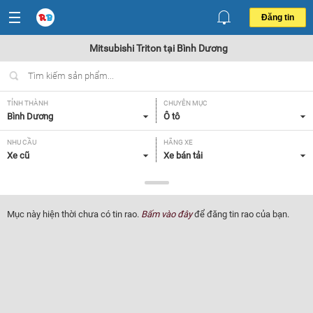
Đăng tin
Mitsubishi Triton tại Bình Dương
TỈNH THÀNH
CHUYÊN MỤC
Bình Dương
Ô tô
NHU CẦU
HÃNG XE
Xe cũ
Xe bán tải
DÒNG XE
NĂM SẢN XUẤT
Mitsubishi Triton
Tất cả
Mục này hiện thời chưa có tin rao.
Bấm vào đây
để đăng tin rao của bạn.
GIÁ XE
XUẤT XỨ
Tất cả
Tất cả
HỘP SỐ
Tất cả