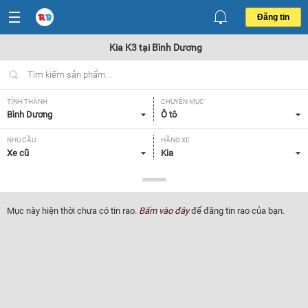
Đăng tin
Kia K3 tại Bình Dương
TỈNH THÀNH
CHUYÊN MỤC
Bình Dương
Ô tô
NHU CẦU
HÃNG XE
Xe cũ
Kia
DÒNG XE
NĂM SẢN XUẤT
K3
Tất cả
Mục này hiện thời chưa có tin rao.
Bấm vào đây
để đăng tin rao của bạn.
GIÁ XE
XUẤT XỨ
Tất cả
Tất cả
HỘP SỐ
Tất cả