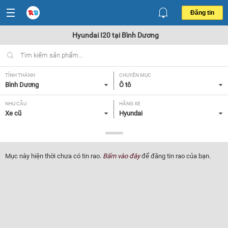
Đăng tin
Hyundai I20 tại Bình Dương
TỈNH THÀNH
CHUYÊN MỤC
Bình Dương
Ô tô
NHU CẦU
HÃNG XE
Xe cũ
Hyundai
DÒNG XE
NĂM SẢN XUẤT
I20
Tất cả
Mục này hiện thời chưa có tin rao.
Bấm vào đây
để đăng tin rao của bạn.
GIÁ XE
XUẤT XỨ
Tất cả
Tất cả
HỘP SỐ
Tất cả