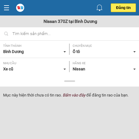
Đăng tin
Nissan 370Z tại Bình Dương
TỈNH THÀNH
CHUYÊN MỤC
Bình Dương
Ô tô
NHU CẦU
HÃNG XE
Xe cũ
Nissan
DÒNG XE
NĂM SẢN XUẤT
370Z
Tất cả
Mục này hiện thời chưa có tin rao.
Bấm vào đây
để đăng tin rao của bạn.
GIÁ XE
XUẤT XỨ
Tất cả
Tất cả
HỘP SỐ
Tất cả