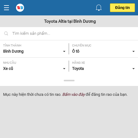
Đăng tin
Toyota Altis tại Bình Dương
TỈNH THÀNH
CHUYÊN MỤC
Bình Dương
Ô tô
NHU CẦU
HÃNG XE
Xe cũ
Toyota
DÒNG XE
NĂM SẢN XUẤT
Altis
Tất cả
Mục này hiện thời chưa có tin rao.
Bấm vào đây
để đăng tin rao của bạn.
GIÁ XE
XUẤT XỨ
Tất cả
Tất cả
HỘP SỐ
Tất cả