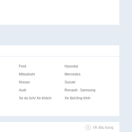
Ford
Hyundai
Mitsubishi
Mercedes
Nissan
Suzuki
Audi
Renault - Samsung
Xe du lịch/ Xe khách
Xe tải/công trình
Về đầu trang