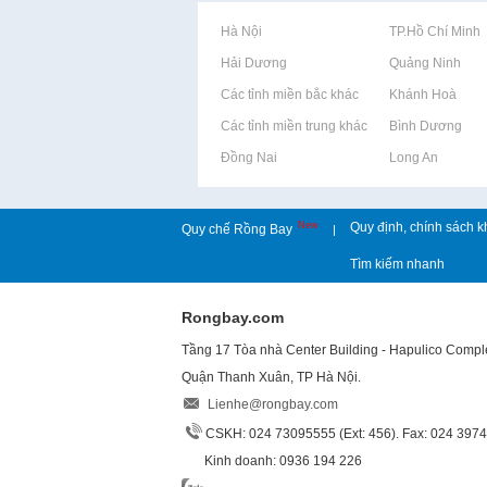
Rao vặt tại Hà Nội
Rao vặt tại TP.Hồ Chí Minh
Rao vặt tại Hải Dương
Rao vặt tại Quảng Ninh
Rao vặt tại Các tỉnh miền bắc khác
Rao vặt tại Khánh Hoà
Rao vặt tại Các tỉnh miền trung khác
Rao vặt tại Bình Dương
Rao vặt tại Đồng Nai
Rao vặt tại Long An
New
Quy định, chính sách k
Quy chế Rồng Bay
|
Tìm kiếm nhanh
Rongbay.com
Tầng 17 Tòa nhà Center Building - Hapulico Comp
Quận Thanh Xuân, TP Hà Nội.
Lienhe@rongbay.com
CSKH: 024 73095555 (Ext: 456). Fax: 024 397
Kinh doanh: 0936 194 226