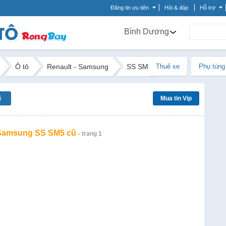
Đăng tin ưu tiên
Hỏi & đáp
Hỗ trợ
Bình Dương
Ô tô
Renault - Samsung
SS SM5
Thuê xe
Phụ tùng
ũ
Mua tin Vip
 Samsung SS SM5 cũ
- trang 1