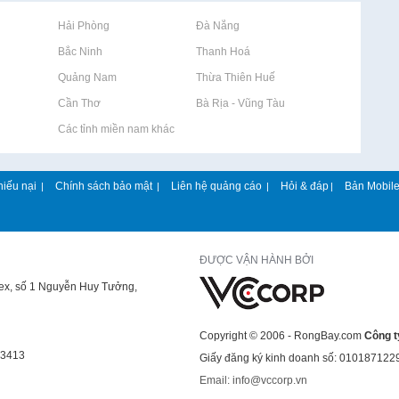
Rao vặt tại Hải Phòng
Rao vặt tại Đà Nẵng
Rao vặt tại Bắc Ninh
Rao vặt tại Thanh Hoá
Rao vặt tại Quảng Nam
Rao vặt tại Thừa Thiên Huế
Rao vặt tại Cần Thơ
Rao vặt tại Bà Rịa - Vũng Tàu
Rao vặt tại Các tỉnh miền nam khác
hiếu nại
Chính sách bảo mật
Liên hệ quảng cáo
Hỏi & đáp
Bản Mobil
|
|
|
|
ĐƯỢC VẬN HÀNH BỞI
lex, số 1 Nguyễn Huy Tưởng,
Copyright © 2006 - RongBay.com
Công t
43413
Giấy đăng ký kinh doanh số: 010187122
Email: info@vccorp.vn