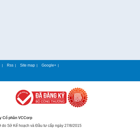
e
Rss
Site map
Google+
|
|
|
|
y Cổ phần VCCorp
9 do Sở Kế hoạch và Đầu tư cấp ngày 27/8/2015