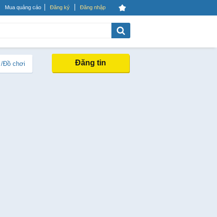
Mua quảng cáo
Đăng ký
Đăng nhập
Đăng tin
 /Đồ chơi