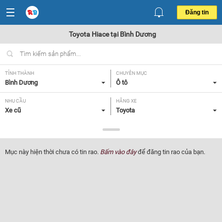
Đăng tin
Toyota Hiace tại Bình Dương
TỈNH THÀNH
CHUYÊN MỤC
Bình Dương
Ô tô
NHU CẦU
HÃNG XE
Xe cũ
Toyota
DÒNG XE
NĂM SẢN XUẤT
Hiace
Tất cả
Mục này hiện thời chưa có tin rao.
Bấm vào đây
để đăng tin rao của bạn.
GIÁ XE
XUẤT XỨ
Tất cả
Tất cả
HỘP SỐ
Tất cả