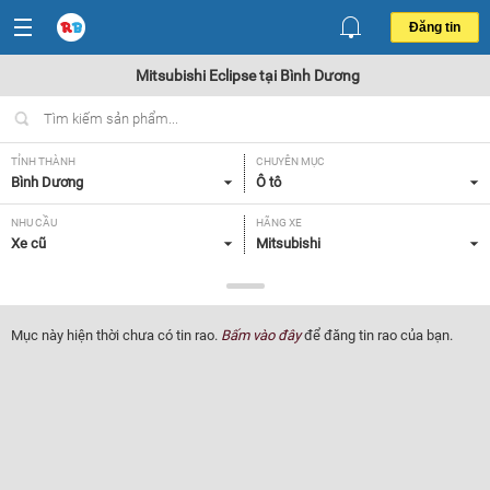
Đăng tin
Mitsubishi Eclipse tại Bình Dương
TỈNH THÀNH
CHUYÊN MỤC
Bình Dương
Ô tô
NHU CẦU
HÃNG XE
Xe cũ
Mitsubishi
DÒNG XE
NĂM SẢN XUẤT
Eclipse
Tất cả
Mục này hiện thời chưa có tin rao.
Bấm vào đây
để đăng tin rao của bạn.
GIÁ XE
XUẤT XỨ
Tất cả
Tất cả
HỘP SỐ
Tất cả