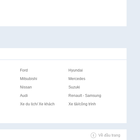
Ford
Hyundai
Mitsubishi
Mercedes
Nissan
Suzuki
Audi
Renault - Samsung
Xe du lịch/ Xe khách
Xe tải/công trình
Về đầu trang