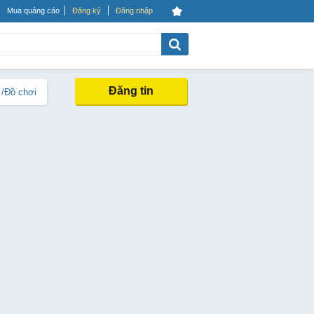
Mua quảng cáo
Đăng ký
Đăng nhập
Đăng tin
 /Đồ chơi