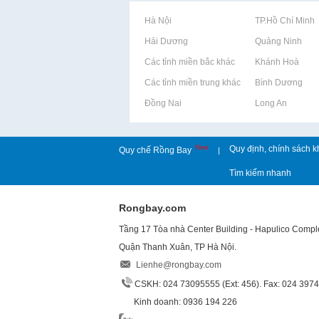
Rao vặt tại Hà Nội
Rao vặt tại TP.Hồ Chí Minh
Rao vặt tại Hải Dương
Rao vặt tại Quảng Ninh
Rao vặt tại Các tỉnh miền bắc khác
Rao vặt tại Khánh Hoà
Rao vặt tại Các tỉnh miền trung khác
Rao vặt tại Bình Dương
Rao vặt tại Đồng Nai
Rao vặt tại Long An
New
Quy định, chính sách k
Quy chế Rồng Bay
|
Tìm kiếm nhanh
Rongbay.com
Tầng 17 Tòa nhà Center Building - Hapulico Comp
Quận Thanh Xuân, TP Hà Nội.
Lienhe@rongbay.com
CSKH: 024 73095555 (Ext: 456). Fax: 024 397
Kinh doanh: 0936 194 226