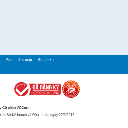
e
Rss
Site map
Google+
|
|
|
|
y Cổ phần VCCorp
9 do Sở Kế hoạch và Đầu tư cấp ngày 27/8/2015