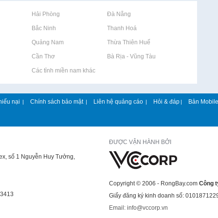
Rao vặt tại Hải Phòng
Rao vặt tại Đà Nẵng
Rao vặt tại Bắc Ninh
Rao vặt tại Thanh Hoá
Rao vặt tại Quảng Nam
Rao vặt tại Thừa Thiên Huế
Rao vặt tại Cần Thơ
Rao vặt tại Bà Rịa - Vũng Tàu
Rao vặt tại Các tỉnh miền nam khác
hiếu nại
Chính sách bảo mật
Liên hệ quảng cáo
Hỏi & đáp
Bản Mobil
|
|
|
|
ĐƯỢC VẬN HÀNH BỞI
lex, số 1 Nguyễn Huy Tưởng,
Copyright © 2006 - RongBay.com
Công t
43413
Giấy đăng ký kinh doanh số: 010187122
Email: info@vccorp.vn