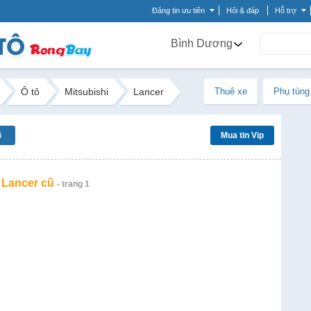
Đăng tin ưu tiên
Hỏi & đáp
Hỗ trợ
Bình Dương
Ô tô
Mitsubishi
Lancer
Thuê xe
Phụ tùng
ũ
Mua tin Vip
 Lancer cũ
- trang 1