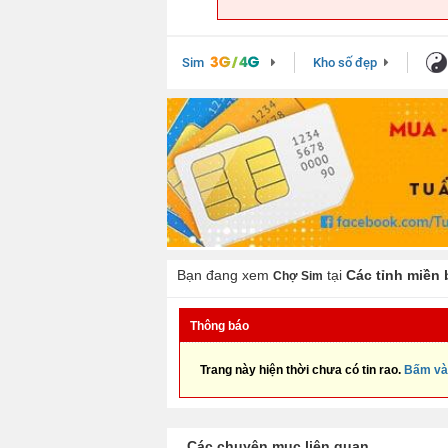
Sim
Kho số đẹp
Bạn đang xem
tại
Các tỉnh miền 
Chợ Sim
Thông báo
Trang này hiện thời chưa có tin rao.
Bấm và
Các chuyên mục liên quan