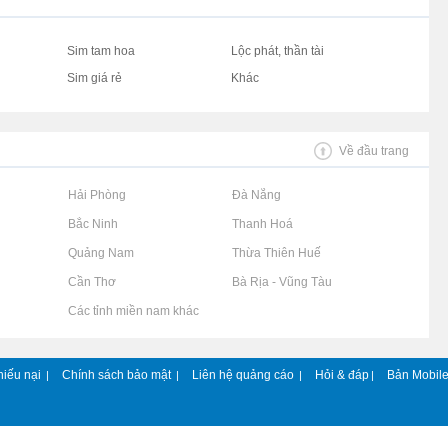
Sim tam hoa
Lộc phát, thần tài
Sim giá rẻ
Khác
Về đầu trang
Rao vặt tại Hải Phòng
Rao vặt tại Đà Nẵng
Rao vặt tại Bắc Ninh
Rao vặt tại Thanh Hoá
Rao vặt tại Quảng Nam
Rao vặt tại Thừa Thiên Huế
Rao vặt tại Cần Thơ
Rao vặt tại Bà Rịa - Vũng Tàu
Rao vặt tại Các tỉnh miền nam khác
hiếu nại
Chính sách bảo mật
Liên hệ quảng cáo
Hỏi & đáp
Bản Mobil
|
|
|
|