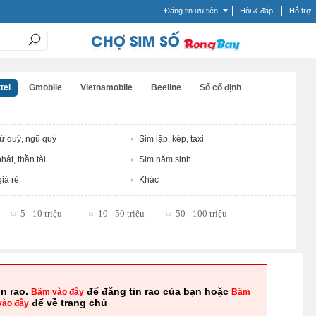
Đăng tin ưu tiên
Hỏi & đáp
Hỗ trợ
tel
Gmobile
Vietnamobile
Beeline
Số cố định
tứ quý, ngũ quý
Sim lặp, kép, taxi
hát, thần tài
Sim năm sinh
iá rẻ
Khác
5 - 10 triệu
10 - 50 triệu
50 - 100 triệu
in rao.
để đăng tin rao của bạn hoặc
Bấm vào đây
Bấm
để về trang chủ
vào đây