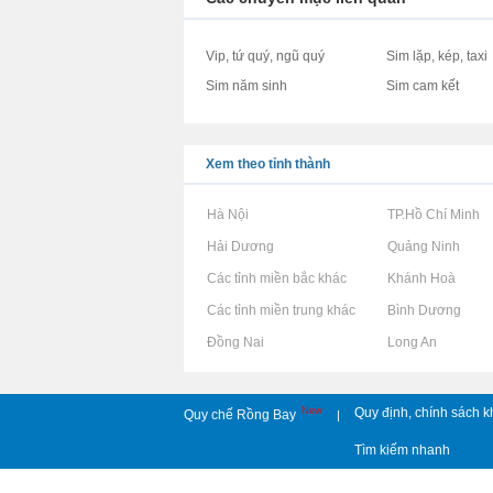
Vip, tứ quý, ngũ quý
Sim lặp, kép, taxi
Sim năm sinh
Sim cam kết
Xem theo tỉnh thành
Rao vặt tại Hà Nội
Rao vặt tại TP.Hồ Chí Minh
Rao vặt tại Hải Dương
Rao vặt tại Quảng Ninh
Rao vặt tại Các tỉnh miền bắc khác
Rao vặt tại Khánh Hoà
Rao vặt tại Các tỉnh miền trung khác
Rao vặt tại Bình Dương
Rao vặt tại Đồng Nai
Rao vặt tại Long An
New
Quy định, chính sách k
Quy chế Rồng Bay
|
Tìm kiếm nhanh