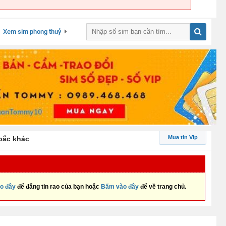
Xem sim phong thuỷ
Mua tin Vip
bắc khác
o đây
để đăng tin rao của bạn hoặc
Bấm vào đây
để về trang chủ.