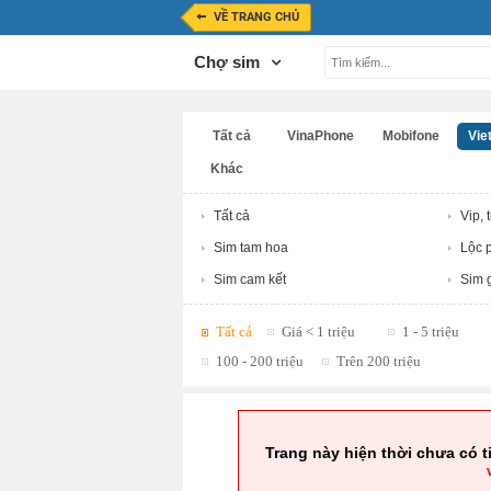
VỀ TRANG CHỦ
Chợ sim
Tất cả
VinaPhone
Mobifone
Viet
Khác
Tất cả
Vip, 
Sim tam hoa
Lộc p
Sim cam kết
Sim g
Tất cả
Giá < 1 triệu
1 - 5 triệu
100 - 200 triệu
Trên 200 triệu
Trang này hiện thời chưa có t