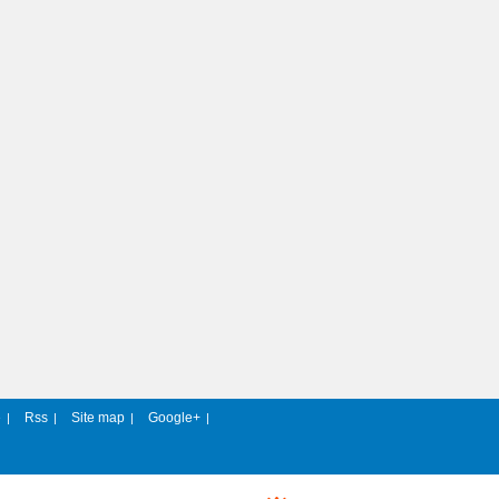
e
Rss
Site map
Google+
|
|
|
|