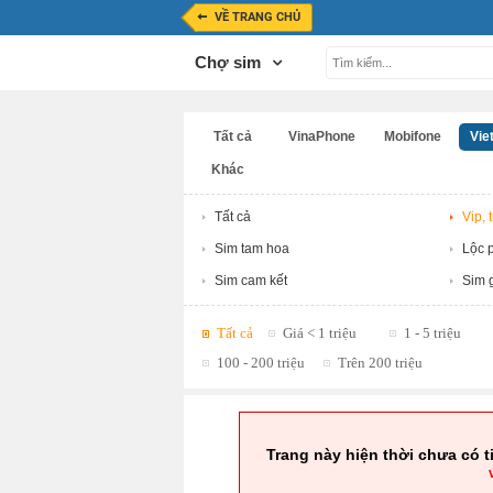
VỀ TRANG CHỦ
Chợ sim
Tất cả
VinaPhone
Mobifone
Viet
Khác
Tất cả
Vip, 
Sim tam hoa
Lộc p
Sim cam kết
Sim g
Tất cả
Giá < 1 triệu
1 - 5 triệu
100 - 200 triệu
Trên 200 triệu
Trang này hiện thời chưa có t