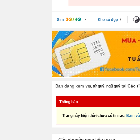
Sim
Kho số đẹp
Bạn đang xem
tại
Các t
Vip, tứ quý, ngũ quý
Thông báo
Trang này hiện thời chưa có tin rao.
Bấm và
Các chuyên mục liên quan