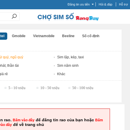
Đăng tin ưu tiên
Hỏi & đáp
Hỗ trợ
tel
Gmobile
Vietnamobile
Beeline
Số cố định
tứ quý, ngũ quý
Sim lặp, kép, taxi
hát, thần tài
Sim năm sinh
iá rẻ
Khác
5 - 10 triệu
10 - 50 triệu
50 - 100 triệu
in rao.
để đăng tin rao của bạn hoặc
Bấm vào đây
Bấm
để về trang chủ
vào đây