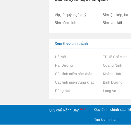
Vip, tứ quý, ngũ quý
Sim lặp, kép, taxi
Sim năm sinh
Sim cam kết
Xem theo tỉnh thành
Rao vặt tại Hà Nội
Rao vặt tại TP.Hồ Chí Minh
Rao vặt tại Hải Dương
Rao vặt tại Quảng Ninh
Rao vặt tại Các tỉnh miền bắc khác
Rao vặt tại Khánh Hoà
Rao vặt tại Các tỉnh miền trung khác
Rao vặt tại Bình Dương
Rao vặt tại Đồng Nai
Rao vặt tại Long An
New
Quy định, chính sách k
Quy chế Rồng Bay
|
Tìm kiếm nhanh