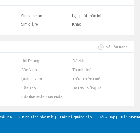
Sim tam hoa
Lộc phát, thần tài
Sim giá rẻ
Khác
Về đầu trang
Rao vặt tại Hải Phòng
Rao vặt tại Đà Nẵng
Rao vặt tại Bắc Ninh
Rao vặt tại Thanh Hoá
Rao vặt tại Quảng Nam
Rao vặt tại Thừa Thiên Huế
Rao vặt tại Cần Thơ
Rao vặt tại Bà Rịa - Vũng Tàu
Rao vặt tại Các tỉnh miền nam khác
hiếu nại
Chính sách bảo mật
Liên hệ quảng cáo
Hỏi & đáp
Bản Mobil
|
|
|
|