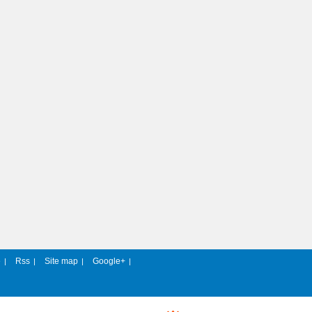
e
Rss
Site map
Google+
|
|
|
|