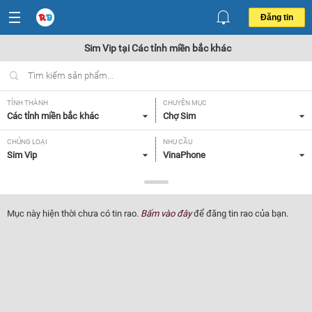
Đăng tin
Sim Vip tại Các tỉnh miền bắc khác
TỈNH THÀNH
CHUYÊN MỤC
Các tỉnh miền bắc khác
Chợ Sim
CHỦNG LOẠI
NHU CẦU
Sim Vip
VinaPhone
GIÁ
Tất cả
Mục này hiện thời chưa có tin rao.
Bấm vào đây
để đăng tin rao của bạn.
Lọc