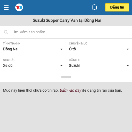
Đăng tin
Suzuki Supper Carry Van tại Đồng Nai
TỈNH THÀNH
CHUYÊN MỤC
Đồng Nai
Ô tô
NHU CẦU
HÃNG XE
Xe cũ
Suzuki
DÒNG XE
NĂM SẢN XUẤT
Supper Carry Van
Tất cả
Mục này hiện thời chưa có tin rao.
Bấm vào đây
để đăng tin rao của bạn.
GIÁ XE
XUẤT XỨ
Tất cả
Tất cả
HỘP SỐ
Tất cả