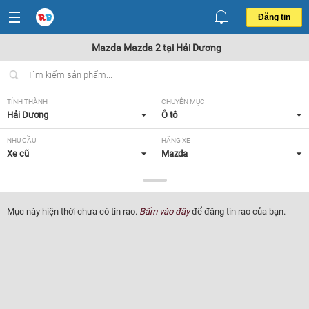
Đăng tin
Mazda Mazda 2 tại Hải Dương
TỈNH THÀNH
CHUYÊN MỤC
Hải Dương
Ô tô
NHU CẦU
HÃNG XE
Xe cũ
Mazda
DÒNG XE
NĂM SẢN XUẤT
Mazda 2
Tất cả
Mục này hiện thời chưa có tin rao.
Bấm vào đây
để đăng tin rao của bạn.
GIÁ XE
XUẤT XỨ
Tất cả
Tất cả
HỘP SỐ
Tất cả