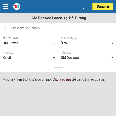
Đăng tin
GM Daewoo Lacetti tại Hải Dương
TỈNH THÀNH
CHUYÊN MỤC
Hải Dương
Ô tô
NHU CẦU
HÃNG XE
Xe cũ
GM Daewoo
DÒNG XE
NĂM SẢN XUẤT
Lacetti
Tất cả
Mục này hiện thời chưa có tin rao.
Bấm vào đây
để đăng tin rao của bạn.
GIÁ XE
XUẤT XỨ
Tất cả
Tất cả
HỘP SỐ
Tất cả