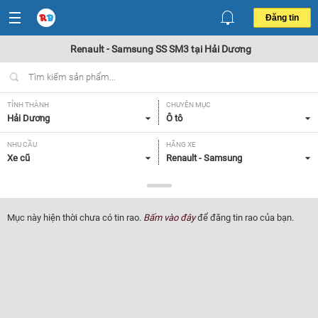
Đăng tin
Renault - Samsung SS SM3 tại Hải Dương
TỈNH THÀNH
CHUYÊN MỤC
Hải Dương
Ô tô
NHU CẦU
HÃNG XE
Xe cũ
Renault - Samsung
DÒNG XE
NĂM SẢN XUẤT
SS SM3
Tất cả
Mục này hiện thời chưa có tin rao.
Bấm vào đây
để đăng tin rao của bạn.
GIÁ XE
XUẤT XỨ
Tất cả
Tất cả
HỘP SỐ
Tất cả