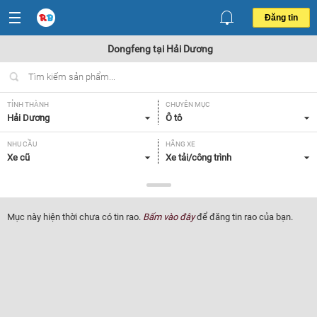
Đăng tin
Dongfeng tại Hải Dương
TỈNH THÀNH
CHUYÊN MỤC
Hải Dương
Ô tô
NHU CẦU
HÃNG XE
Xe cũ
Xe tải/công trình
DÒNG XE
NĂM SẢN XUẤT
Dongfeng
Tất cả
Mục này hiện thời chưa có tin rao.
Bấm vào đây
để đăng tin rao của bạn.
GIÁ XE
XUẤT XỨ
Tất cả
Tất cả
HỘP SỐ
Tất cả