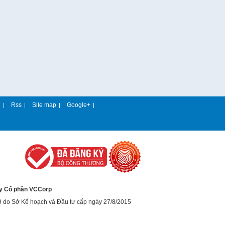
e
Rss
Site map
Google+
|
|
|
|
y Cổ phần VCCorp
9 do Sở Kế hoạch và Đầu tư cấp ngày 27/8/2015