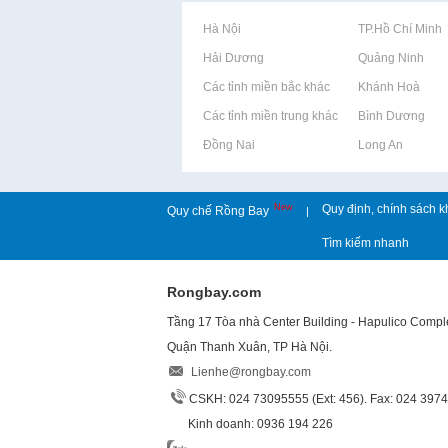
Rao vặt tại Hà Nội
Rao vặt tại TP.Hồ Chí Minh
Rao vặt tại Hải Dương
Rao vặt tại Quảng Ninh
Rao vặt tại Các tỉnh miền bắc khác
Rao vặt tại Khánh Hoà
Rao vặt tại Các tỉnh miền trung khác
Rao vặt tại Bình Dương
Rao vặt tại Đồng Nai
Rao vặt tại Long An
New
Quy định, chính sách k
Quy chế Rồng Bay
|
Tìm kiếm nhanh
Rongbay.com
Tầng 17 Tòa nhà Center Building - Hapulico Comp
Quận Thanh Xuân, TP Hà Nội.
Lienhe@rongbay.com
CSKH: 024 73095555 (Ext: 456). Fax: 024 397
Kinh doanh: 0936 194 226