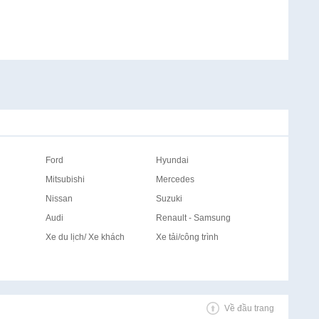
Ford
Hyundai
Mitsubishi
Mercedes
Nissan
Suzuki
Audi
Renault - Samsung
Xe du lịch/ Xe khách
Xe tải/công trình
Về đầu trang