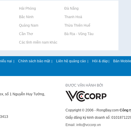
Rao vặt tại Hải Phòng
Rao vặt tại Đà Nẵng
Rao vặt tại Bắc Ninh
Rao vặt tại Thanh Hoá
Rao vặt tại Quảng Nam
Rao vặt tại Thừa Thiên Huế
Rao vặt tại Cần Thơ
Rao vặt tại Bà Rịa - Vũng Tàu
Rao vặt tại Các tỉnh miền nam khác
hiếu nại
Chính sách bảo mật
Liên hệ quảng cáo
Hỏi & đáp
Bản Mobil
|
|
|
|
ĐƯỢC VẬN HÀNH BỞI
lex, số 1 Nguyễn Huy Tưởng,
Copyright © 2006 - RongBay.com
Công t
43413
Giấy đăng ký kinh doanh số: 010187122
Email: info@vccorp.vn