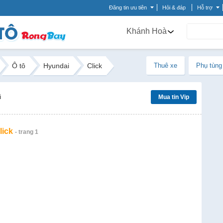
Đăng tin ưu tiên
Hỏi & đáp
Hỗ trợ
Khánh Hoà
Ô tô
Hyundai
Click
Thuê xe
Phụ tùng
ũ
Mua tin Vip
lick
- trang 1