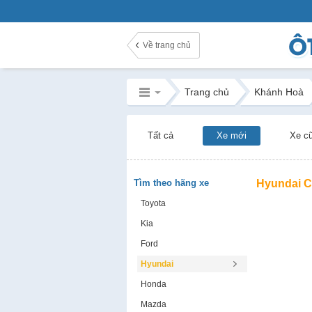
Về trang chủ
Trang chủ
Khánh Hoà
Tất cả
Xe mới
Xe c
Tìm theo hãng xe
Hyundai C
Toyota
Kia
Ford
Hyundai
Honda
Mazda