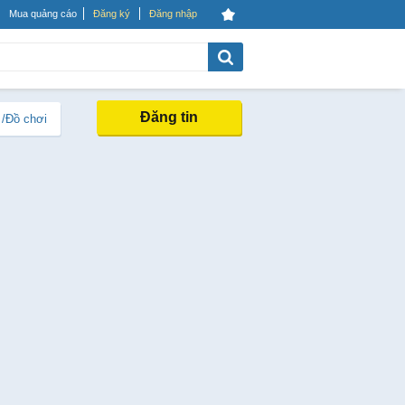
Mua quảng cáo
Đăng ký
Đăng nhập
Đăng tin
 /Đồ chơi