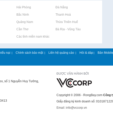
Rao vặt tại Hải Phòng
Rao vặt tại Đà Nẵng
Rao vặt tại Bắc Ninh
Rao vặt tại Thanh Hoá
Rao vặt tại Quảng Nam
Rao vặt tại Thừa Thiên Huế
Rao vặt tại Cần Thơ
Rao vặt tại Bà Rịa - Vũng Tàu
Rao vặt tại Các tỉnh miền nam khác
hiếu nại
Chính sách bảo mật
Liên hệ quảng cáo
Hỏi & đáp
Bản Mobil
|
|
|
|
ĐƯỢC VẬN HÀNH BỞI
lex, số 1 Nguyễn Huy Tưởng,
Copyright © 2006 - RongBay.com
Công t
43413
Giấy đăng ký kinh doanh số: 010187122
Email: info@vccorp.vn