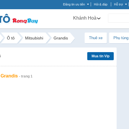
Đăng tin ưu tiên
Hỏi & đáp
Hỗ trợ
Khánh Hoà
Ô tô
Mitsubishi
Grandis
Thuê xe
Phụ tùng
ũ
Mua tin Vip
 Grandis
- trang 1