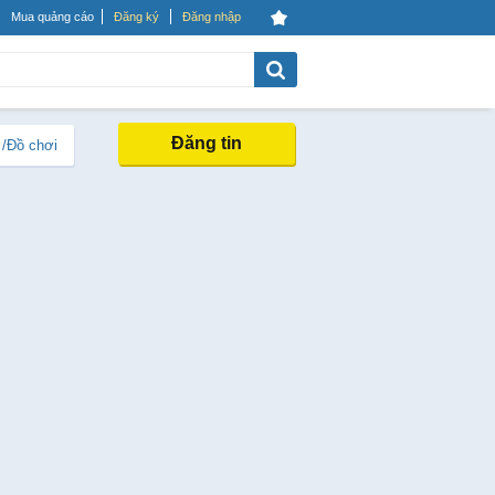
Mua quảng cáo
Đăng ký
Đăng nhập
Đăng tin
 /Đồ chơi