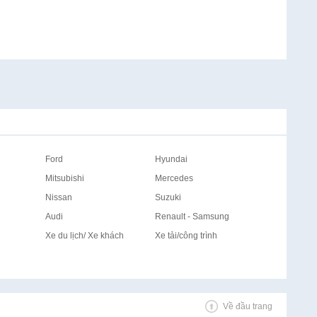
Ford
Hyundai
Mitsubishi
Mercedes
Nissan
Suzuki
Audi
Renault - Samsung
Xe du lịch/ Xe khách
Xe tải/công trình
Về đầu trang