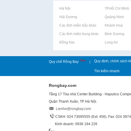
Rao vặt tại Hà Nội
Rao vặt tại TP.Hồ Chí Minh
Rao vặt tại Hải Dương
Rao vặt tại Quảng Ninh
Rao vặt tại Các tỉnh miền bắc khác
Rao vặt tại Khánh Hoà
Rao vặt tại Các tỉnh miền trung khác
Rao vặt tại Bình Dương
Rao vặt tại Đồng Nai
Rao vặt tại Long An
New
Quy định, chính sách k
Quy chế Rồng Bay
|
Tìm kiếm nhanh
Rongbay.com
Tầng 17 Tòa nhà Center Building - Hapulico Comp
Quận Thanh Xuân, TP Hà Nội.
Lienhe@rongbay.com
CSKH: 024 73095555 (Ext: 456). Fax: 024 397
Kinh doanh: 0936 194 226