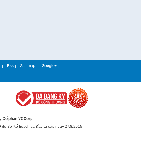
e
Rss
Site map
Google+
|
|
|
|
y Cổ phần VCCorp
9 do Sở Kế hoạch và Đầu tư cấp ngày 27/8/2015