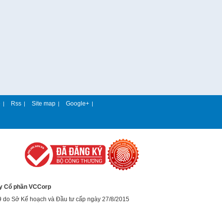
e
Rss
Site map
Google+
|
|
|
|
y Cổ phần VCCorp
9 do Sở Kế hoạch và Đầu tư cấp ngày 27/8/2015