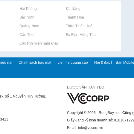
Rao vặt tại Hải Phòng
Rao vặt tại Đà Nẵng
Rao vặt tại Bắc Ninh
Rao vặt tại Thanh Hoá
Rao vặt tại Quảng Nam
Rao vặt tại Thừa Thiên Huế
Rao vặt tại Cần Thơ
Rao vặt tại Bà Rịa - Vũng Tàu
Rao vặt tại Các tỉnh miền nam khác
hiếu nại
Chính sách bảo mật
Liên hệ quảng cáo
Hỏi & đáp
Bản Mobil
|
|
|
|
ĐƯỢC VẬN HÀNH BỞI
lex, số 1 Nguyễn Huy Tưởng,
Copyright © 2006 - RongBay.com
Công t
43413
Giấy đăng ký kinh doanh số: 010187122
Email: info@vccorp.vn