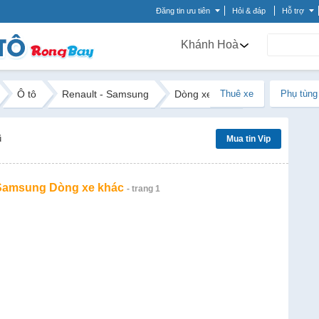
Đăng tin ưu tiên
Hỏi & đáp
Hỗ trợ
Khánh Hoà
Ô tô
Renault - Samsung
Dòng xe khác
Thuê xe
Phụ tùng
ũ
Mua tin Vip
 Samsung Dòng xe khác
- trang 1