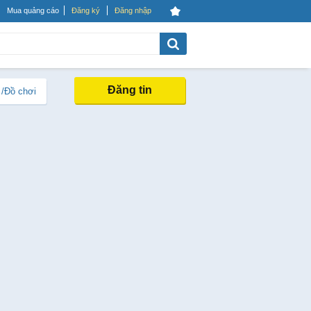
Mua quảng cáo
Đăng ký
Đăng nhập
Đăng tin
 /Đồ chơi