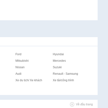
Ford
Hyundai
Mitsubishi
Mercedes
Nissan
Suzuki
Audi
Renault - Samsung
Xe du lịch/ Xe khách
Xe tải/công trình
Về đầu trang