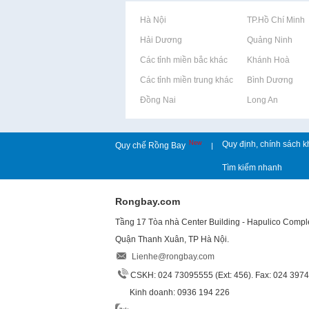
Rao vặt tại Hà Nội
Rao vặt tại TP.Hồ Chí Minh
Rao vặt tại Hải Dương
Rao vặt tại Quảng Ninh
Rao vặt tại Các tỉnh miền bắc khác
Rao vặt tại Khánh Hoà
Rao vặt tại Các tỉnh miền trung khác
Rao vặt tại Bình Dương
Rao vặt tại Đồng Nai
Rao vặt tại Long An
New
Quy định, chính sách k
Quy chế Rồng Bay
|
Tìm kiếm nhanh
Rongbay.com
Tầng 17 Tòa nhà Center Building - Hapulico Comp
Quận Thanh Xuân, TP Hà Nội.
Lienhe@rongbay.com
CSKH: 024 73095555 (Ext: 456). Fax: 024 397
Kinh doanh: 0936 194 226