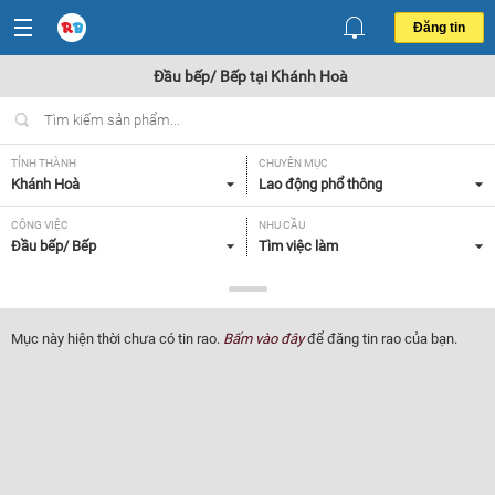
Đăng tin
Đầu bếp/ Bếp tại Khánh Hoà
TỈNH THÀNH
CHUYÊN MỤC
Khánh Hoà
Lao động phổ thông
CÔNG VIỆC
NHU CẦU
Đầu bếp/ Bếp
Tìm việc làm
LOẠI HÌNH
Tất cả
Mục này hiện thời chưa có tin rao.
Bấm vào đây
để đăng tin rao của bạn.
Lọc