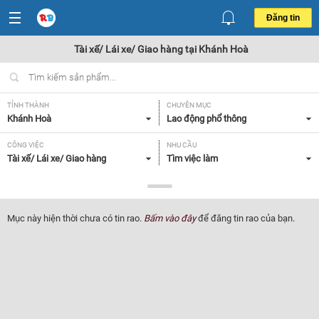
Đăng tin
Tài xế/ Lái xe/ Giao hàng tại Khánh Hoà
TỈNH THÀNH
CHUYÊN MỤC
Khánh Hoà
Lao động phổ thông
CÔNG VIỆC
NHU CẦU
Tài xế/ Lái xe/ Giao hàng
Tìm việc làm
LOẠI HÌNH
Tất cả
Mục này hiện thời chưa có tin rao.
Bấm vào đây
để đăng tin rao của bạn.
Lọc