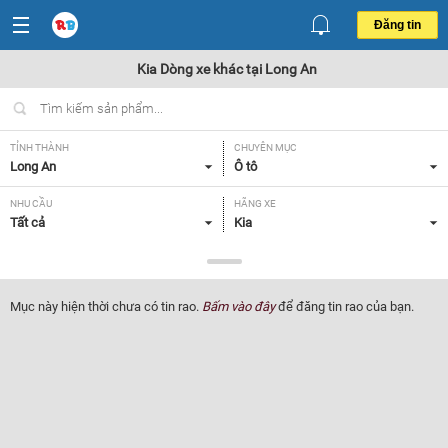
Đăng tin
Kia Dòng xe khác tại Long An
TỈNH THÀNH
CHUYÊN MỤC
Long An
Ô tô
NHU CẦU
HÃNG XE
Tất cả
Kia
DÒNG XE
NĂM SẢN XUẤT
Dòng xe khác
Tất cả
Mục này hiện thời chưa có tin rao.
Bấm vào đây
để đăng tin rao của bạn.
GIÁ XE
XUẤT XỨ
Tất cả
Tất cả
HỘP SỐ
Tất cả