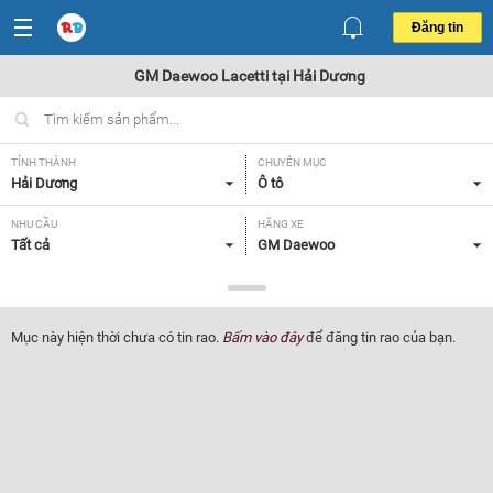
Đăng tin
GM Daewoo Lacetti tại Hải Dương
TỈNH THÀNH
CHUYÊN MỤC
Hải Dương
Ô tô
NHU CẦU
HÃNG XE
Tất cả
GM Daewoo
DÒNG XE
NĂM SẢN XUẤT
Lacetti
Tất cả
Mục này hiện thời chưa có tin rao.
Bấm vào đây
để đăng tin rao của bạn.
GIÁ XE
XUẤT XỨ
Tất cả
Tất cả
HỘP SỐ
Tất cả