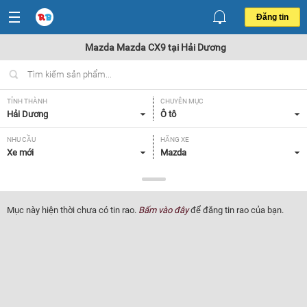
Đăng tin
Mazda Mazda CX9 tại Hải Dương
TỈNH THÀNH
CHUYÊN MỤC
Hải Dương
Ô tô
NHU CẦU
HÃNG XE
Xe mới
Mazda
DÒNG XE
NĂM SẢN XUẤT
Mazda CX9
Tất cả
Mục này hiện thời chưa có tin rao.
Bấm vào đây
để đăng tin rao của bạn.
GIÁ XE
XUẤT XỨ
Tất cả
Tất cả
HỘP SỐ
Tất cả