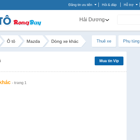
Đăng tin ưu tiên
Hỏi & đáp
Hỗ trợ
Hải Dương
Ô tô
Mazda
Dòng xe khác
Thuê xe
Phụ tùng
ũ
Mua tin Vip
 khác
- trang 1