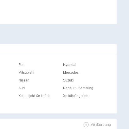
Ford
Hyundai
Mitsubishi
Mercedes
Nissan
Suzuki
Audi
Renault - Samsung
Xe du lịch/ Xe khách
Xe tải/công trình
Về đầu trang