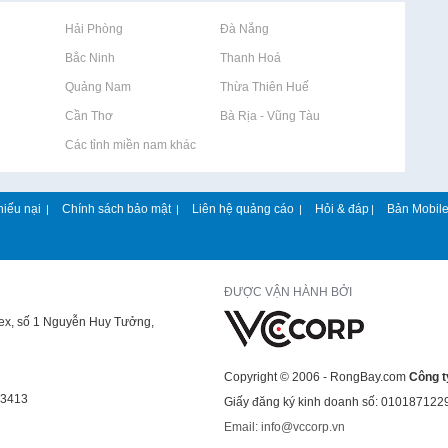
Rao vặt tại Hải Phòng
Rao vặt tại Đà Nẵng
Rao vặt tại Bắc Ninh
Rao vặt tại Thanh Hoá
Rao vặt tại Quảng Nam
Rao vặt tại Thừa Thiên Huế
Rao vặt tại Cần Thơ
Rao vặt tại Bà Rịa - Vũng Tàu
Rao vặt tại Các tỉnh miền nam khác
hiếu nại
Chính sách bảo mật
Liên hệ quảng cáo
Hỏi & đáp
Bản Mobil
|
|
|
|
ĐƯỢC VẬN HÀNH BỞI
lex, số 1 Nguyễn Huy Tưởng,
Copyright © 2006 - RongBay.com
Công t
43413
Giấy đăng ký kinh doanh số: 010187122
Email: info@vccorp.vn