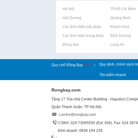
Rao vặt tại Hà Nội
Rao vặt tại TP.Hồ Chí Minh
Rao vặt tại Hải Dương
Rao vặt tại Quảng Ninh
Rao vặt tại Các tỉnh miền bắc khác
Rao vặt tại Khánh Hoà
Rao vặt tại Các tỉnh miền trung khác
Rao vặt tại Bình Dương
Rao vặt tại Đồng Nai
Rao vặt tại Long An
New
Quy định, chính sách k
Quy chế Rồng Bay
|
Tìm kiếm nhanh
Rongbay.com
Tầng 17 Tòa nhà Center Building - Hapulico Comp
Quận Thanh Xuân, TP Hà Nội.
Lienhe@rongbay.com
CSKH: 024 73095555 (Ext: 456). Fax: 024 397
Kinh doanh: 0936 194 226