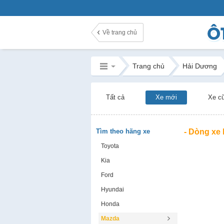
Về trang chủ
Trang chủ
Hải Dương
Tất cả
Xe mới
Xe c
Tìm theo hãng xe
- Dòng xe
Toyota
Kia
Ford
Hyundai
Honda
Mazda