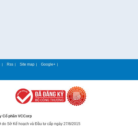
e
Rss
Site map
Google+
|
|
|
|
y Cổ phần VCCorp
9 do Sở Kế hoạch và Đầu tư cấp ngày 27/8/2015