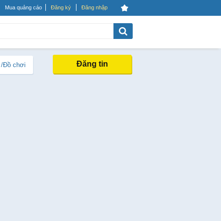
Mua quảng cáo
Đăng ký
Đăng nhập
Đăng tin
 /Đồ chơi