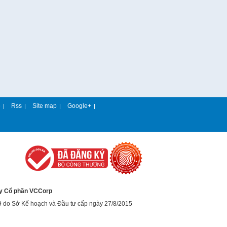
e
Rss
Site map
Google+
|
|
|
|
y Cổ phần VCCorp
9 do Sở Kế hoạch và Đầu tư cấp ngày 27/8/2015