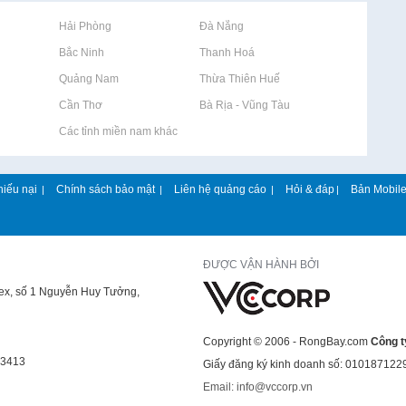
Rao vặt tại Hải Phòng
Rao vặt tại Đà Nẵng
Rao vặt tại Bắc Ninh
Rao vặt tại Thanh Hoá
Rao vặt tại Quảng Nam
Rao vặt tại Thừa Thiên Huế
Rao vặt tại Cần Thơ
Rao vặt tại Bà Rịa - Vũng Tàu
Rao vặt tại Các tỉnh miền nam khác
hiếu nại
Chính sách bảo mật
Liên hệ quảng cáo
Hỏi & đáp
Bản Mobil
|
|
|
|
ĐƯỢC VẬN HÀNH BỞI
lex, số 1 Nguyễn Huy Tưởng,
Copyright © 2006 - RongBay.com
Công t
43413
Giấy đăng ký kinh doanh số: 010187122
Email: info@vccorp.vn