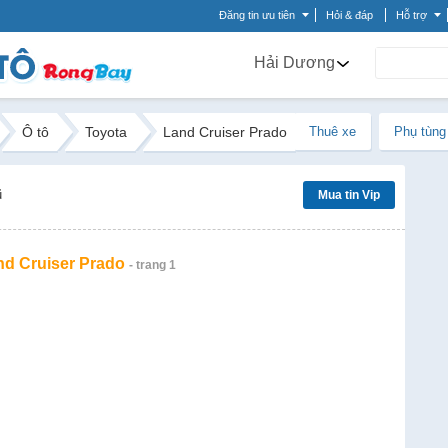
Đăng tin ưu tiên
Hỏi & đáp
Hỗ trợ
Hải Dương
Ô tô
Toyota
Land Cruiser Prado
Thuê xe
Phụ tùng
ũ
Mua tin Vip
nd Cruiser Prado
- trang 1