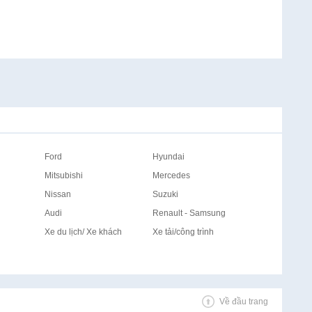
Ford
Hyundai
Mitsubishi
Mercedes
Nissan
Suzuki
Audi
Renault - Samsung
Xe du lịch/ Xe khách
Xe tải/công trình
Về đầu trang