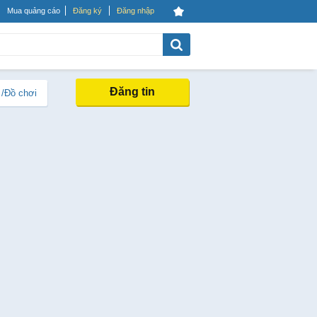
Mua quảng cáo
Đăng ký
Đăng nhập
Đăng tin
 /Đồ chơi