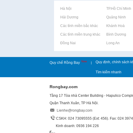
Rao vặt tại Hà Nội
Rao vặt tại TP.Hồ Chí Minh
Rao vặt tại Hải Dương
Rao vặt tại Quảng Ninh
Rao vặt tại Các tỉnh miền bắc khác
Rao vặt tại Khánh Hoà
Rao vặt tại Các tỉnh miền trung khác
Rao vặt tại Bình Dương
Rao vặt tại Đồng Nai
Rao vặt tại Long An
New
Quy định, chính sách k
Quy chế Rồng Bay
|
Tìm kiếm nhanh
Rongbay.com
Tầng 17 Tòa nhà Center Building - Hapulico Comp
Quận Thanh Xuân, TP Hà Nội.
Lienhe@rongbay.com
CSKH: 024 73095555 (Ext: 456). Fax: 024 397
Kinh doanh: 0936 194 226