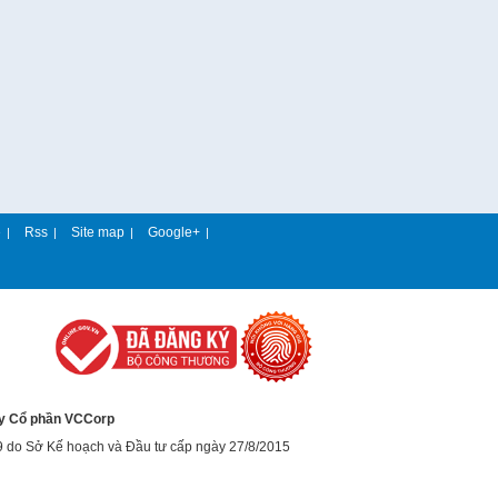
e
Rss
Site map
Google+
|
|
|
|
y Cổ phần VCCorp
9 do Sở Kế hoạch và Đầu tư cấp ngày 27/8/2015