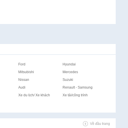
Ford
Hyundai
Mitsubishi
Mercedes
Nissan
Suzuki
Audi
Renault - Samsung
Xe du lịch/ Xe khách
Xe tải/công trình
Về đầu trang