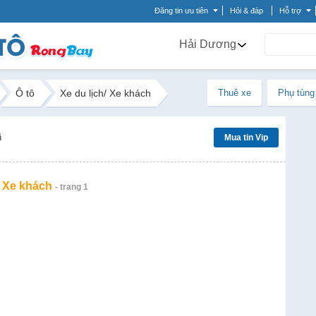
Đăng tin ưu tiên
Hỏi & đáp
Hỗ trợ
Hải Dương
Ô tô
Xe du lịch/ Xe khách
Thuê xe
Phụ tùng
ũ
Mua tin Vip
/ Xe khách
- trang 1