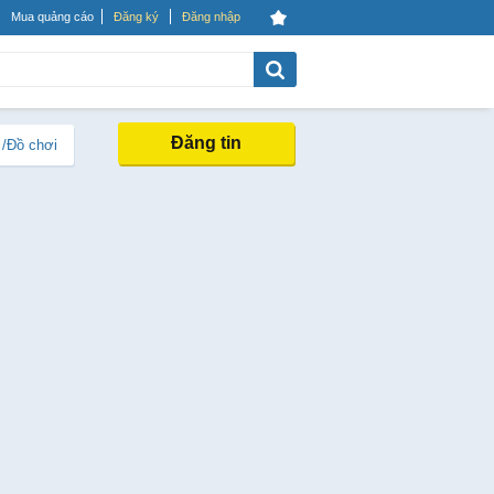
Mua quảng cáo
Đăng ký
Đăng nhập
Đăng tin
 /Đồ chơi