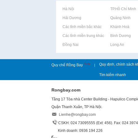
Rao vặt tại Hà Nội
Rao vặt tại TP.Hồ Chí Minh
Rao vặt tại Hải Dương
Rao vặt tại Quảng Ninh
Rao vặt tại Các tỉnh miền bắc khác
Rao vặt tại Khánh Hoà
Rao vặt tại Các tỉnh miền trung khác
Rao vặt tại Bình Dương
Rao vặt tại Đồng Nai
Rao vặt tại Long An
New
Quy định, chính sách k
Quy chế Rồng Bay
|
Tìm kiếm nhanh
Rongbay.com
Tầng 17 Tòa nhà Center Building - Hapulico Comp
Quận Thanh Xuân, TP Hà Nội.
Lienhe@rongbay.com
CSKH: 024 73095555 (Ext: 456). Fax: 024 397
Kinh doanh: 0936 194 226