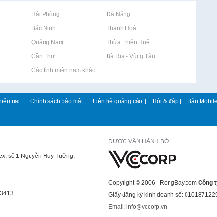
Rao vặt tại Hải Phòng
Rao vặt tại Đà Nẵng
Rao vặt tại Bắc Ninh
Rao vặt tại Thanh Hoá
Rao vặt tại Quảng Nam
Rao vặt tại Thừa Thiên Huế
Rao vặt tại Cần Thơ
Rao vặt tại Bà Rịa - Vũng Tàu
Rao vặt tại Các tỉnh miền nam khác
hiếu nại
Chính sách bảo mật
Liên hệ quảng cáo
Hỏi & đáp
Bản Mobil
|
|
|
|
ĐƯỢC VẬN HÀNH BỞI
lex, số 1 Nguyễn Huy Tưởng,
Copyright © 2006 - RongBay.com
Công t
43413
Giấy đăng ký kinh doanh số: 010187122
Email: info@vccorp.vn