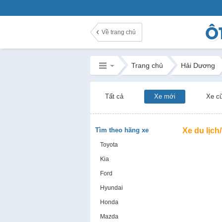
Về trang chủ
Trang chủ
Hải Dương
Tất cả
Xe mới
Xe c
Tìm theo hãng xe
Xe du lịch
Toyota
Kia
Ford
Hyundai
Honda
Mazda