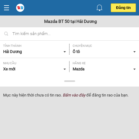
Đăng tin
Mazda BT 50 tại Hải Dương
TỈNH THÀNH
CHUYÊN MỤC
Hải Dương
Ô tô
NHU CẦU
HÃNG XE
Xe mới
Mazda
DÒNG XE
NĂM SẢN XUẤT
BT 50
Tất cả
Mục này hiện thời chưa có tin rao.
Bấm vào đây
để đăng tin rao của bạn.
GIÁ XE
XUẤT XỨ
Tất cả
Tất cả
HỘP SỐ
Tất cả