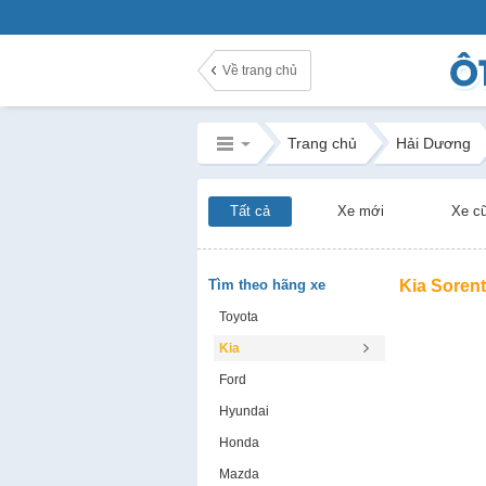
Về trang chủ
Trang chủ
Hải Dương
Tất cả
Xe mới
Xe c
Tìm theo hãng xe
Kia Soren
Toyota
Kia
Ford
Hyundai
Honda
Mazda