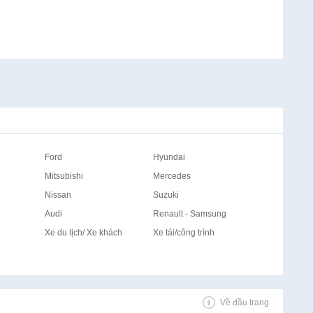
Ford
Hyundai
Mitsubishi
Mercedes
Nissan
Suzuki
Audi
Renault - Samsung
Xe du lịch/ Xe khách
Xe tải/công trình
Về đầu trang