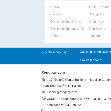
Rao vặt tại Hà Nội
Rao vặt tại TP.Hồ Chí Minh
Rao vặt tại Hải Dương
Rao vặt tại Quảng Ninh
Rao vặt tại Các tỉnh miền bắc khác
Rao vặt tại Khánh Hoà
Rao vặt tại Các tỉnh miền trung khác
Rao vặt tại Bình Dương
Rao vặt tại Đồng Nai
Rao vặt tại Long An
New
Quy định, chính sách k
Quy chế Rồng Bay
|
Tìm kiếm nhanh
Rongbay.com
Tầng 17 Tòa nhà Center Building - Hapulico Comp
Quận Thanh Xuân, TP Hà Nội.
Lienhe@rongbay.com
CSKH: 024 73095555 (Ext: 456). Fax: 024 397
Kinh doanh: 0936 194 226