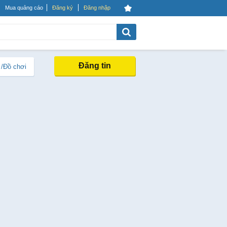
Mua quảng cáo
Đăng ký
Đăng nhập
Đăng tin
 /Đồ chơi