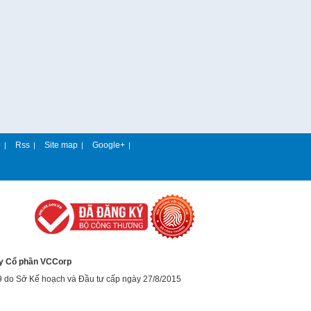
e
Rss
Site map
Google+
|
|
|
|
y Cổ phần VCCorp
9 do Sở Kế hoạch và Đầu tư cấp ngày 27/8/2015