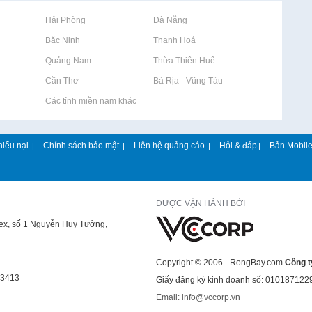
Rao vặt tại Hải Phòng
Rao vặt tại Đà Nẵng
Rao vặt tại Bắc Ninh
Rao vặt tại Thanh Hoá
Rao vặt tại Quảng Nam
Rao vặt tại Thừa Thiên Huế
Rao vặt tại Cần Thơ
Rao vặt tại Bà Rịa - Vũng Tàu
Rao vặt tại Các tỉnh miền nam khác
hiếu nại
Chính sách bảo mật
Liên hệ quảng cáo
Hỏi & đáp
Bản Mobil
|
|
|
|
ĐƯỢC VẬN HÀNH BỞI
lex, số 1 Nguyễn Huy Tưởng,
Copyright © 2006 - RongBay.com
Công t
43413
Giấy đăng ký kinh doanh số: 010187122
Email: info@vccorp.vn