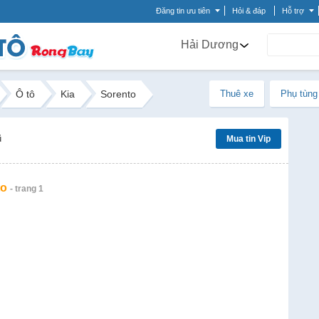
Đăng tin ưu tiên
Hỏi & đáp
Hỗ trợ
Hải Dương
Ô tô
Kia
Sorento
Thuê xe
Phụ tùng
ũ
Mua tin Vip
to
- trang 1