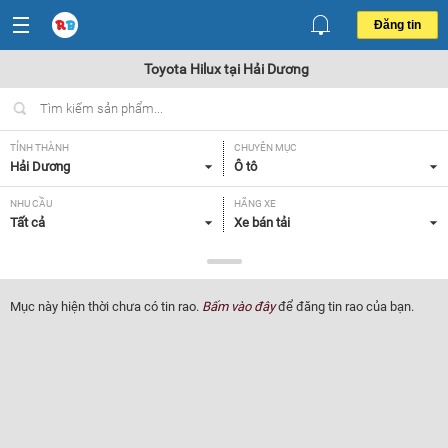
Đăng tin
Toyota Hilux tại Hải Dương
TỈNH THÀNH
CHUYÊN MỤC
Hải Dương
Ô tô
NHU CẦU
HÃNG XE
Tất cả
Xe bán tải
DÒNG XE
NĂM SẢN XUẤT
Toyota Hilux
Tất cả
Mục này hiện thời chưa có tin rao.
Bấm vào đây
để đăng tin rao của bạn.
GIÁ XE
XUẤT XỨ
Tất cả
Tất cả
HỘP SỐ
Tất cả