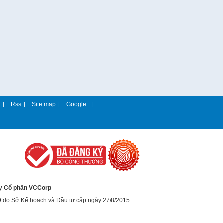
e
Rss
Site map
Google+
|
|
|
|
y Cổ phần VCCorp
9 do Sở Kế hoạch và Đầu tư cấp ngày 27/8/2015