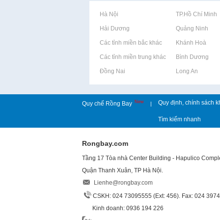
Rao vặt tại Hà Nội
Rao vặt tại TP.Hồ Chí Minh
Rao vặt tại Hải Dương
Rao vặt tại Quảng Ninh
Rao vặt tại Các tỉnh miền bắc khác
Rao vặt tại Khánh Hoà
Rao vặt tại Các tỉnh miền trung khác
Rao vặt tại Bình Dương
Rao vặt tại Đồng Nai
Rao vặt tại Long An
New
Quy định, chính sách k
Quy chế Rồng Bay
|
Tìm kiếm nhanh
Rongbay.com
Tầng 17 Tòa nhà Center Building - Hapulico Comp
Quận Thanh Xuân, TP Hà Nội.
Lienhe@rongbay.com
CSKH: 024 73095555 (Ext: 456). Fax: 024 397
Kinh doanh: 0936 194 226