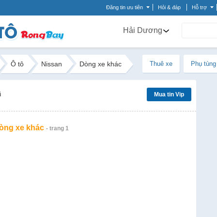
Đăng tin ưu tiên
Hỏi & đáp
Hỗ trợ
Hải Dương
Ô tô
Nissan
Dòng xe khác
Thuê xe
Phụ tùng
ũ
Mua tin Vip
Dòng xe khác
- trang 1