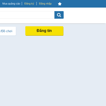
Mua quảng cáo
Đăng ký
Đăng nhập
Đăng tin
 /Đồ chơi