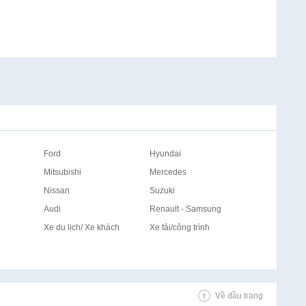
Ford
Hyundai
Mitsubishi
Mercedes
Nissan
Suzuki
Audi
Renault - Samsung
Xe du lịch/ Xe khách
Xe tải/công trình
Về đầu trang