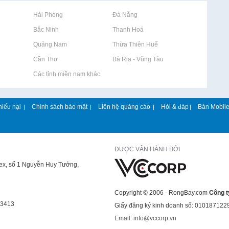
Rao vặt tại Hải Phòng
Rao vặt tại Đà Nẵng
Rao vặt tại Bắc Ninh
Rao vặt tại Thanh Hoá
Rao vặt tại Quảng Nam
Rao vặt tại Thừa Thiên Huế
Rao vặt tại Cần Thơ
Rao vặt tại Bà Rịa - Vũng Tàu
Rao vặt tại Các tỉnh miền nam khác
hiếu nại
Chính sách bảo mật
Liên hệ quảng cáo
Hỏi & đáp
Bản Mobil
|
|
|
|
ĐƯỢC VẬN HÀNH BỞI
lex, số 1 Nguyễn Huy Tưởng,
Copyright © 2006 - RongBay.com
Công t
43413
Giấy đăng ký kinh doanh số: 010187122
Email: info@vccorp.vn