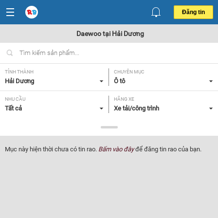
Đăng tin
Daewoo tại Hải Dương
TỈNH THÀNH
CHUYÊN MỤC
Hải Dương
Ô tô
NHU CẦU
HÃNG XE
Tất cả
Xe tải/công trình
DÒNG XE
NĂM SẢN XUẤT
Daewoo
Tất cả
Mục này hiện thời chưa có tin rao.
Bấm vào đây
để đăng tin rao của bạn.
GIÁ XE
XUẤT XỨ
Tất cả
Tất cả
HỘP SỐ
Tất cả