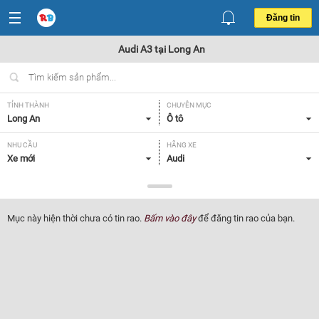
Đăng tin
Audi A3 tại Long An
TỈNH THÀNH
CHUYÊN MỤC
Long An
Ô tô
NHU CẦU
HÃNG XE
Xe mới
Audi
DÒNG XE
NĂM SẢN XUẤT
A3
Tất cả
Mục này hiện thời chưa có tin rao.
Bấm vào đây
để đăng tin rao của bạn.
GIÁ XE
XUẤT XỨ
Tất cả
Tất cả
HỘP SỐ
Tất cả