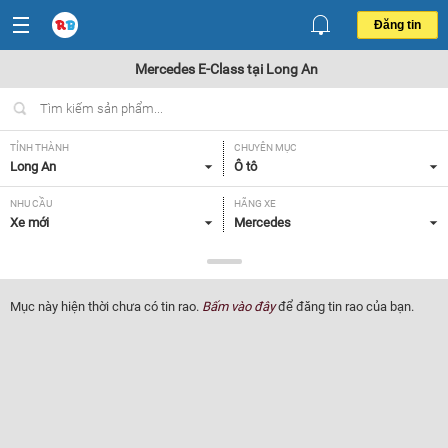
Đăng tin
Mercedes E-Class tại Long An
TỈNH THÀNH
CHUYÊN MỤC
Long An
Ô tô
NHU CẦU
HÃNG XE
Xe mới
Mercedes
DÒNG XE
NĂM SẢN XUẤT
E-Class
Tất cả
Mục này hiện thời chưa có tin rao.
Bấm vào đây
để đăng tin rao của bạn.
GIÁ XE
XUẤT XỨ
Tất cả
Tất cả
HỘP SỐ
Tất cả