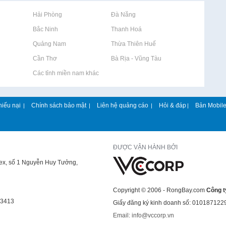
Rao vặt tại Hải Phòng
Rao vặt tại Đà Nẵng
Rao vặt tại Bắc Ninh
Rao vặt tại Thanh Hoá
Rao vặt tại Quảng Nam
Rao vặt tại Thừa Thiên Huế
Rao vặt tại Cần Thơ
Rao vặt tại Bà Rịa - Vũng Tàu
Rao vặt tại Các tỉnh miền nam khác
hiếu nại
Chính sách bảo mật
Liên hệ quảng cáo
Hỏi & đáp
Bản Mobil
|
|
|
|
ĐƯỢC VẬN HÀNH BỞI
lex, số 1 Nguyễn Huy Tưởng,
Copyright © 2006 - RongBay.com
Công t
43413
Giấy đăng ký kinh doanh số: 010187122
Email: info@vccorp.vn