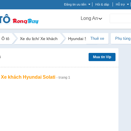
Đăng tin ưu tiên
Hỏi & đáp
Hỗ trợ
Long An
Ô tô
Xe du lịch/ Xe khách
Hyundai Solati
Thuê xe
Phụ tùng
ũ
Mua tin Vip
/ Xe khách Hyundai Solati
- trang 1