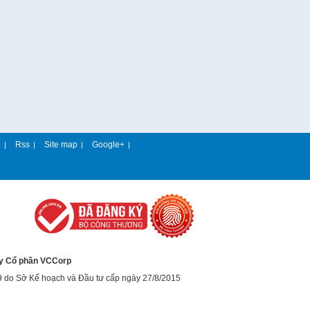
e
Rss
Site map
Google+
|
|
|
|
y Cổ phần VCCorp
9 do Sở Kế hoạch và Đầu tư cấp ngày 27/8/2015