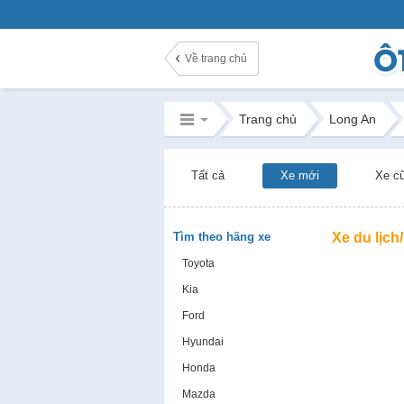
Về trang chủ
Trang chủ
Long An
Tất cả
Xe mới
Xe c
Tìm theo hãng xe
Xe du lịch
Toyota
Kia
Ford
Hyundai
Honda
Mazda