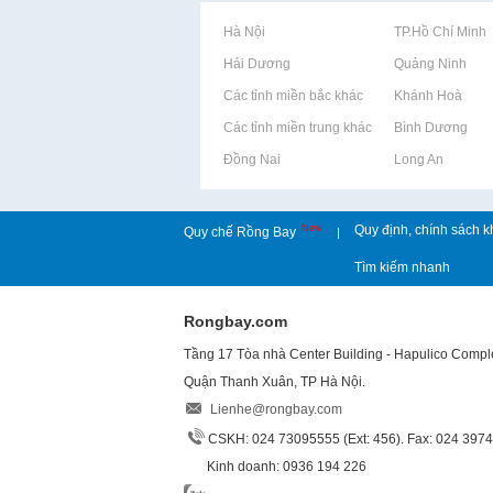
Rao vặt tại Hà Nội
Rao vặt tại TP.Hồ Chí Minh
Rao vặt tại Hải Dương
Rao vặt tại Quảng Ninh
Rao vặt tại Các tỉnh miền bắc khác
Rao vặt tại Khánh Hoà
Rao vặt tại Các tỉnh miền trung khác
Rao vặt tại Bình Dương
Rao vặt tại Đồng Nai
Rao vặt tại Long An
New
Quy định, chính sách k
Quy chế Rồng Bay
|
Tìm kiếm nhanh
Rongbay.com
Tầng 17 Tòa nhà Center Building - Hapulico Comp
Quận Thanh Xuân, TP Hà Nội.
Lienhe@rongbay.com
CSKH: 024 73095555 (Ext: 456). Fax: 024 397
Kinh doanh: 0936 194 226