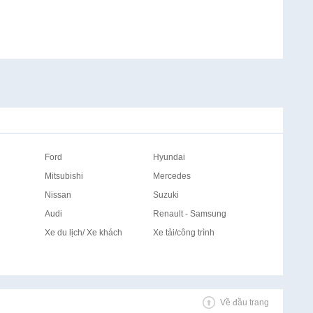
Ford
Hyundai
Mitsubishi
Mercedes
Nissan
Suzuki
Audi
Renault - Samsung
Xe du lịch/ Xe khách
Xe tải/công trình
Về đầu trang