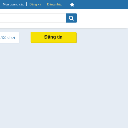
Mua quảng cáo
Đăng ký
Đăng nhập
Đăng tin
 /Đồ chơi