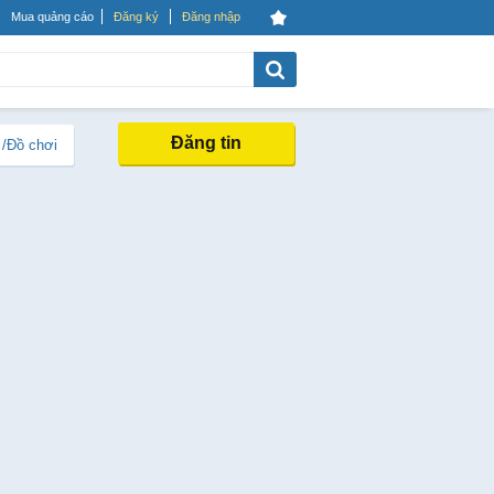
Mua quảng cáo
Đăng ký
Đăng nhập
Đăng tin
 /Đồ chơi