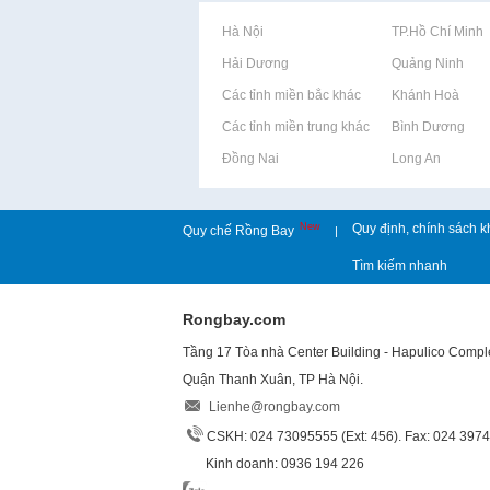
Rao vặt tại Hà Nội
Rao vặt tại TP.Hồ Chí Minh
Rao vặt tại Hải Dương
Rao vặt tại Quảng Ninh
Rao vặt tại Các tỉnh miền bắc khác
Rao vặt tại Khánh Hoà
Rao vặt tại Các tỉnh miền trung khác
Rao vặt tại Bình Dương
Rao vặt tại Đồng Nai
Rao vặt tại Long An
New
Quy định, chính sách k
Quy chế Rồng Bay
|
Tìm kiếm nhanh
Rongbay.com
Tầng 17 Tòa nhà Center Building - Hapulico Comp
Quận Thanh Xuân, TP Hà Nội.
Lienhe@rongbay.com
CSKH: 024 73095555 (Ext: 456). Fax: 024 397
Kinh doanh: 0936 194 226