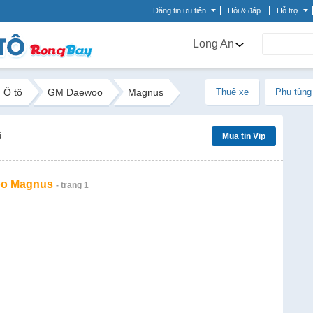
Đăng tin ưu tiên
Hỏi & đáp
Hỗ trợ
Long An
Ô tô
GM Daewoo
Magnus
Thuê xe
Phụ tùng
ũ
Mua tin Vip
o Magnus
- trang 1