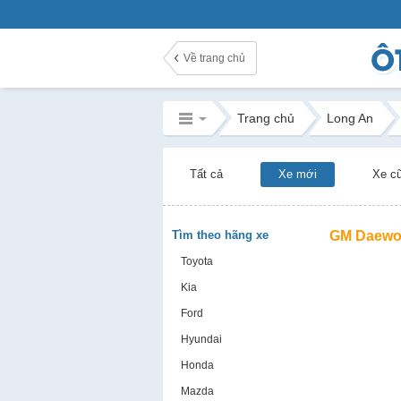
Về trang chủ
Trang chủ
Long An
Tất cả
Xe mới
Xe c
Tìm theo hãng xe
GM Daewo
Toyota
Kia
Ford
Hyundai
Honda
Mazda