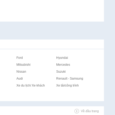
Ford
Hyundai
Mitsubishi
Mercedes
Nissan
Suzuki
Audi
Renault - Samsung
Xe du lịch/ Xe khách
Xe tải/công trình
Về đầu trang