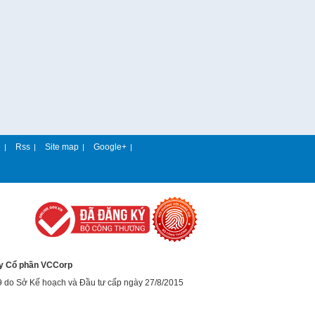
e
Rss
Site map
Google+
|
|
|
|
y Cổ phần VCCorp
9 do Sở Kế hoạch và Đầu tư cấp ngày 27/8/2015