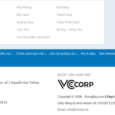
Rao vặt tại Hải Phòng
Rao vặt tại Đà Nẵng
Rao vặt tại Bắc Ninh
Rao vặt tại Thanh Hoá
Rao vặt tại Quảng Nam
Rao vặt tại Thừa Thiên Huế
Rao vặt tại Cần Thơ
Rao vặt tại Bà Rịa - Vũng Tàu
Rao vặt tại Các tỉnh miền nam khác
hiếu nại
Chính sách bảo mật
Liên hệ quảng cáo
Hỏi & đáp
Bản Mobil
|
|
|
|
ĐƯỢC VẬN HÀNH BỞI
lex, số 1 Nguyễn Huy Tưởng,
Copyright © 2006 - RongBay.com
Công t
43413
Giấy đăng ký kinh doanh số: 010187122
Email: info@vccorp.vn