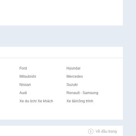
Ford
Hyundai
Mitsubishi
Mercedes
Nissan
Suzuki
Audi
Renault - Samsung
Xe du lịch/ Xe khách
Xe tải/công trình
Về đầu trang