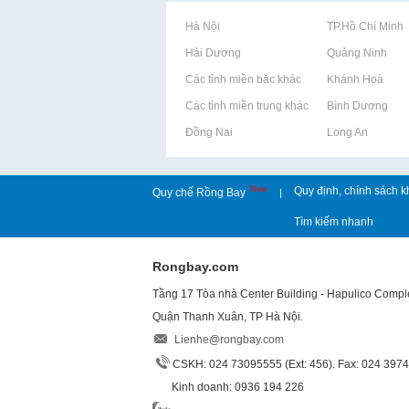
Rao vặt tại Hà Nội
Rao vặt tại TP.Hồ Chí Minh
Rao vặt tại Hải Dương
Rao vặt tại Quảng Ninh
Rao vặt tại Các tỉnh miền bắc khác
Rao vặt tại Khánh Hoà
Rao vặt tại Các tỉnh miền trung khác
Rao vặt tại Bình Dương
Rao vặt tại Đồng Nai
Rao vặt tại Long An
New
Quy định, chính sách k
Quy chế Rồng Bay
|
Tìm kiếm nhanh
Rongbay.com
Tầng 17 Tòa nhà Center Building - Hapulico Comp
Quận Thanh Xuân, TP Hà Nội.
Lienhe@rongbay.com
CSKH: 024 73095555 (Ext: 456). Fax: 024 397
Kinh doanh: 0936 194 226