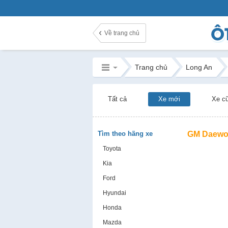
Về trang chủ
Trang chủ
Long An
Tất cả
Xe mới
Xe c
Tìm theo hãng xe
GM Daewo
Toyota
Kia
Ford
Hyundai
Honda
Mazda