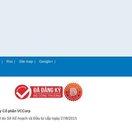
e
Rss
Site map
Google+
|
|
|
|
y Cổ phần VCCorp
9 do Sở Kế hoạch và Đầu tư cấp ngày 27/8/2015