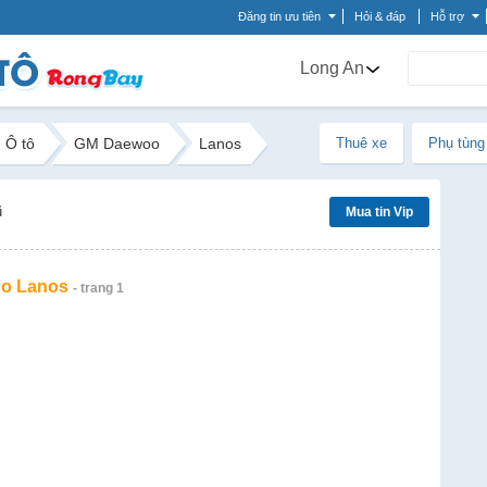
Đăng tin ưu tiên
Hỏi & đáp
Hỗ trợ
Long An
Ô tô
GM Daewoo
Lanos
Thuê xe
Phụ tùng
ũ
Mua tin Vip
o Lanos
- trang 1