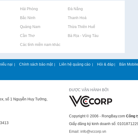
Rao vặt tại Hải Phòng
Rao vặt tại Đà Nẵng
Rao vặt tại Bắc Ninh
Rao vặt tại Thanh Hoá
Rao vặt tại Quảng Nam
Rao vặt tại Thừa Thiên Huế
Rao vặt tại Cần Thơ
Rao vặt tại Bà Rịa - Vũng Tàu
Rao vặt tại Các tỉnh miền nam khác
hiếu nại
Chính sách bảo mật
Liên hệ quảng cáo
Hỏi & đáp
Bản Mobil
|
|
|
|
ĐƯỢC VẬN HÀNH BỞI
lex, số 1 Nguyễn Huy Tưởng,
Copyright © 2006 - RongBay.com
Công t
43413
Giấy đăng ký kinh doanh số: 010187122
Email: info@vccorp.vn