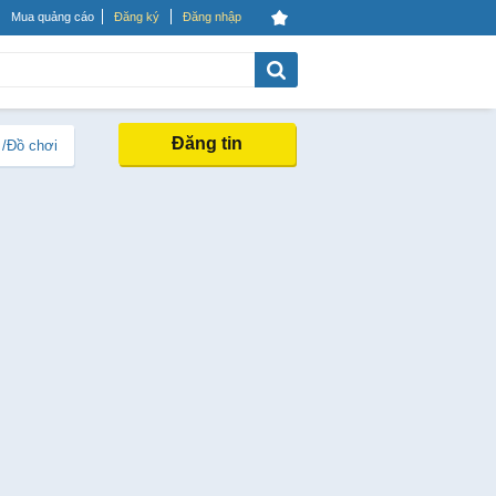
Mua quảng cáo
Đăng ký
Đăng nhập
Đăng tin
 /Đồ chơi