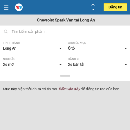
Đăng tin
Chevrolet Spark Van tại Long An
TỈNH THÀNH
CHUYÊN MỤC
Long An
Ô tô
NHU CẦU
HÃNG XE
Xe mới
Xe bán tải
DÒNG XE
NĂM SẢN XUẤT
Chevrolet Spark Van
Tất cả
Mục này hiện thời chưa có tin rao.
Bấm vào đây
để đăng tin rao của bạn.
GIÁ XE
XUẤT XỨ
Tất cả
Tất cả
HỘP SỐ
Tất cả